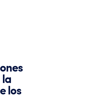
iones
 la
e los